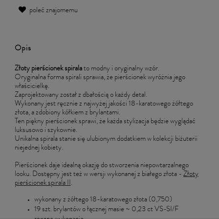
poleć znajomemu
Opis
Złoty pierścionek spirala
to modny i oryginalny wzór.
Oryginalna forma spirali sprawia, że pierścionek wyróżnia jego
właścicielkę.
Zaprojektowany został z dbałością o każdy detal.
Wykonany jest ręcznie z najwyżej jakości 18-karatowego żółtego
złota, a zdobiony kółkiem z brylantami.
Ten piękny pierścionek sprawi, że każda stylizacja będzie wyglądać
luksusowo i szykownie.
Unikalna spirala stanie się ulubionym dodatkiem w kolekcji biżuterii
niejednej kobiety.
Pierścionek daje idealną okazję do stworzenia niepowtarzalnego
looku. Dostępny jest też w wersji wykonanej z białego złota -
Złoty
pierścionek spirala II
.
wykonany z żółtego 18-karatowego złota (0,750)
19 szt. brylantów o łącznej masie ~ 0,23 ct VS-SI/F