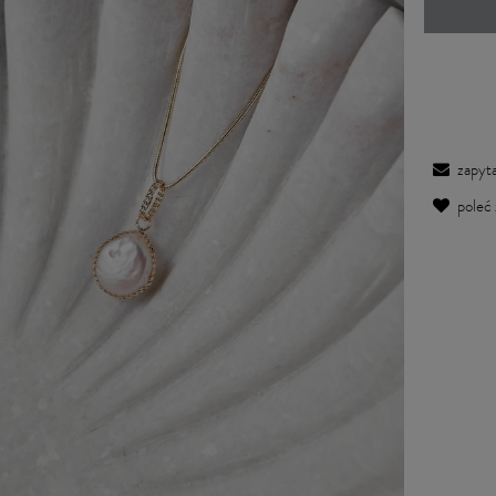
zapyta
poleć