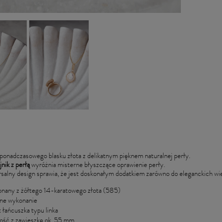
ponadczasowego blasku złota z delikatnym pięknem naturalnej perły.
nik z perłą
wyróżnia misterne błyszczące oprawienie perły.
salny design sprawia, że jest doskonałym dodatkiem zarówno do eleganckich wiec
nany z żółtego 14-karatowego złota (585)
ne wykonanie
t łańcuszka typu linka
ość z zawieszkę ok. 55 mm