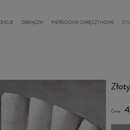
LEKCJE
OBRĄCZKI
PIERŚCIONKI ZARĘCZYNOWE
O 
Złoty
4
Cena: