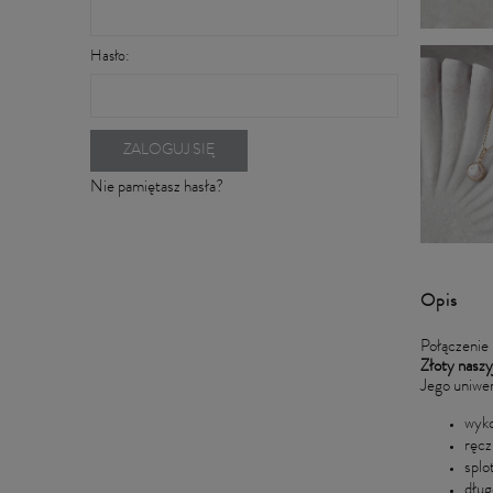
Hasło:
ZALOGUJ SIĘ
Nie pamiętasz hasła?
Opis
Połączenie 
Złoty naszyj
Jego uniwer
wyko
ręcz
splo
dług