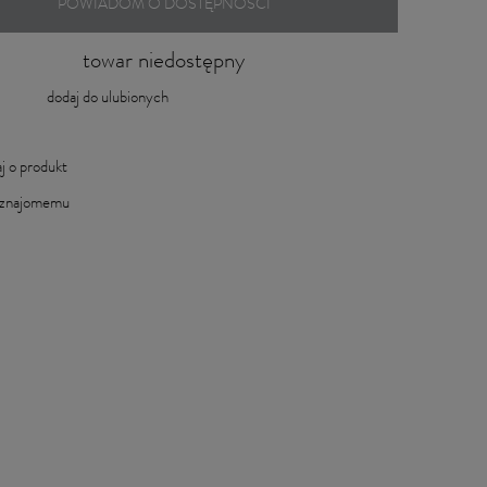
POWIADOM O DOSTĘPNOŚCI
towar niedostępny
dodaj do ulubionych
j o produkt
 znajomemu