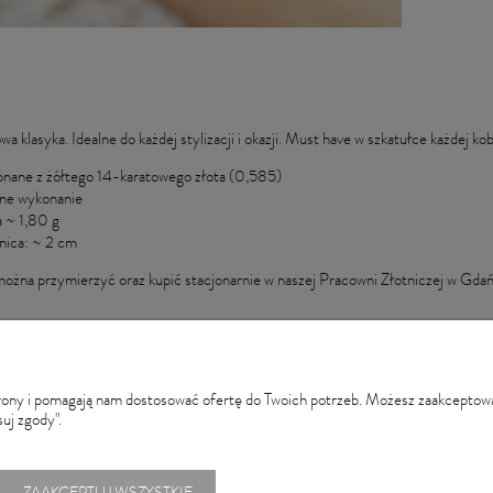
a klasyka. Idealne do każdej stylizacji i okazji. Must have w szkatułce każdej kob
nane z żółtego 14-karatowego złota (0,585)
ne wykonanie
 ~ 1,80 g
nica: ~ 2 cm
ożna przymierzyć oraz kupić stacjonarnie w naszej Pracowni Złotniczej w Gdań
strony i pomagają nam dostosować ofertę do Twoich potrzeb. Możesz zaakceptować
uj zgody".