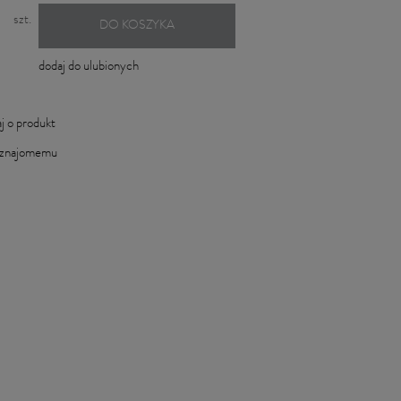
szt.
DO KOSZYKA
dodaj do ulubionych
j o produkt
 znajomemu