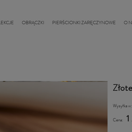
LEKCJE
OBRĄCZKI
PIERŚCIONKI ZARĘCZYNOWE
O 
Złote
Wysyłka w
1
Cena: