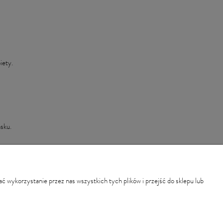
iety.
sku.
Informacje
Pracownia Złotnicza SZEWS
Regulamin
pierścionki zaręczynowe
 wykorzystanie przez nas wszystkich tych plików i przejść do sklepu lub
Polityka prywatności
Dostawa i płatności