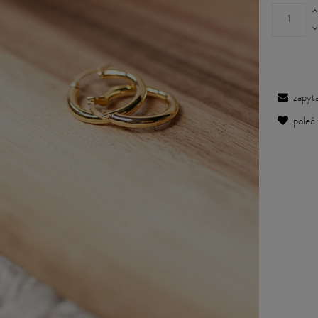
zapyta
poleć