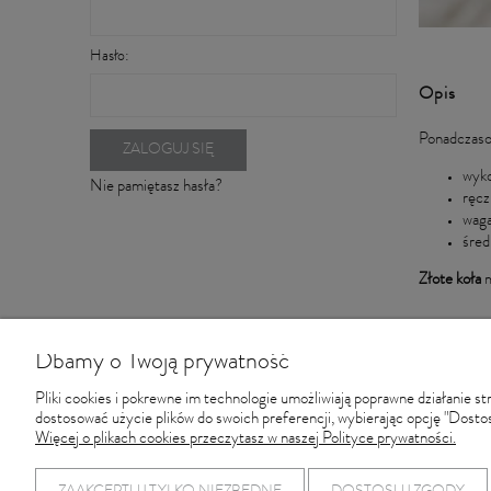
Hasło:
Opis
Ponadczasow
ZALOGUJ SIĘ
wyko
Nie pamiętasz hasła?
ręcz
waga
śred
Złote koła
m
Dbamy o Twoją prywatność
Pliki cookies i pokrewne im technologie umożliwiają poprawne działanie 
dostosować użycie plików do swoich preferencji, wybierając opcję "Dostos
Więcej o plikach cookies przeczytasz w naszej Polityce prywatności.