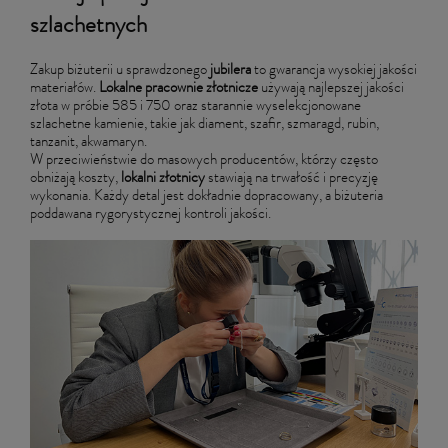
szlachetnych
Zakup biżuterii u sprawdzonego
jubilera
to gwarancja wysokiej jakości
materiałów.
Lokalne pracownie złotnicze
używają najlepszej jakości
złota w próbie 585 i 750 oraz starannie wyselekcjonowane
szlachetne kamienie, takie jak diament, szafir, szmaragd, rubin,
tanzanit, akwamaryn.
W przeciwieństwie do masowych producentów, którzy często
obniżają koszty,
lokalni złotnicy
stawiają na trwałość i precyzję
wykonania. Każdy detal jest dokładnie dopracowany, a biżuteria
poddawana rygorystycznej kontroli jakości.