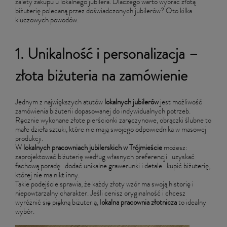
zalety zakupu u lokalnego jubilera. Dlaczego warto wybrać złotą
biżuterię polecaną przez doświadczonych jubilerów? Oto kilka
kluczowych powodów.
1. Unikalność i personalizacja –
złota biżuteria na zamówienie
Jednym z największych atutów
lokalnych jubilerów
jest możliwość
zamówienia biżuterii dopasowanej do indywidualnych potrzeb.
Ręcznie wykonane złote pierścionki zaręczynowe, obrączki ślubne to
małe dzieła sztuki, które nie mają swojego odpowiednika w masowej
produkcji.
W
lokalnych pracowniach jubilerskich w Trójmieście
możesz:
zaprojektować biżuterię według własnych preferencji uzyskać
fachową poradę dodać unikalne grawerunki i detale kupić biżuterię,
której nie ma nikt inny.
Takie podejście sprawia, że każdy złoty wzór ma swoją historię i
niepowtarzalny charakter. Jeśli cenisz oryginalność i chcesz
wyróżnić się piękną biżuterią, l
okalna pracownia złotnicza
to idealny
wybór.