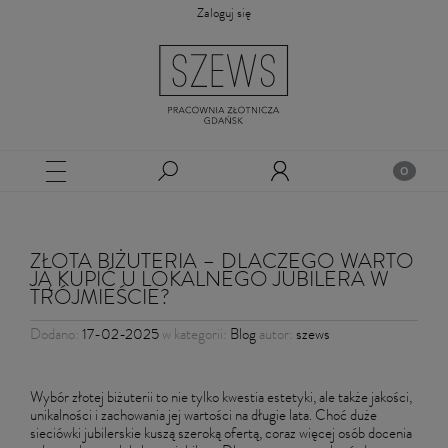
Zaloguj się
ZŁOTA BIŻUTERIA – DLACZEGO WARTO
JĄ KUPIĆ U LOKALNEGO JUBILERA W
TRÓJMIEŚCIE?
Dodano:
17-02-2025
w kategorii:
Blog
autor:
szews
Wybór złotej biżuterii to nie tylko kwestia estetyki, ale także jakości,
unikalności i zachowania jej wartości na długie lata. Choć duże
sieciówki jubilerskie kuszą szeroką ofertą, coraz więcej osób docenia