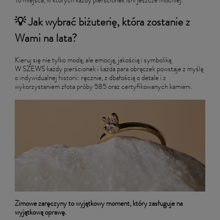
To miejsca, w których każdy pierścionek lśni jeszcze mocniej.
💡 Jak wybrać biżuterię, która zostanie z
Wami na lata?
Kieruj się nie tylko modą, ale emocją, jakością i symboliką.
W SZEWS każdy pierścionek i każda para obrączek powstaje z myślą
o indywidualnej historii: ręcznie, z dbałością o detale i z
wykorzystaniem złota próby 585 oraz certyfikowanych kamieni.
Zimowe zaręczyny to wyjątkowy moment, który zasługuje na
wyjątkową oprawę.