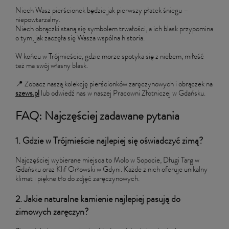
Niech Wasz pierścionek będzie jak pierwszy płatek śniegu –
niepowtarzalny.
Niech obrączki staną się symbolem trwałości, a ich blask przypomina
o tym, jak zaczęła się Wasza wspólna historia.
W końcu w Trójmieście, gdzie morze spotyka się z niebem, miłość
też ma swój własny blask.
📍 Zobacz naszą kolekcję pierścionków zaręczynowych i obrączek na
szews.pl
lub odwiedź nas w naszej Pracowni Złotniczej w Gdańsku.
FAQ: Najczęściej zadawane pytania
1. Gdzie w Trójmieście najlepiej się oświadczyć zimą?
Najczęściej wybierane miejsca to Molo w Sopocie, Długi Targ w
Gdańsku oraz Klif Orłowski w Gdyni. Każde z nich oferuje unikalny
klimat i piękne tło do zdjęć zaręczynowych.
2. Jakie naturalne kamienie najlepiej pasują do
zimowych zaręczyn?