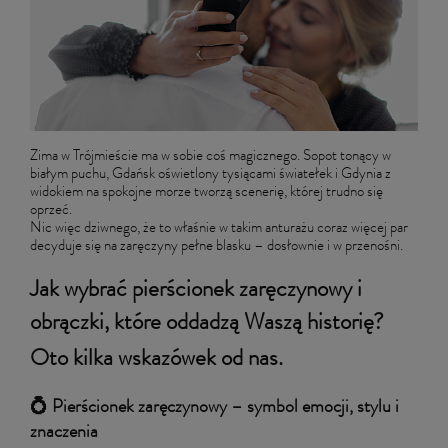
Zima w Trójmieście ma w sobie coś magicznego. Sopot tonący w
białym puchu, Gdańsk oświetlony tysiącami światełek i Gdynia z
widokiem na spokojne morze tworzą scenerię, której trudno się
oprzeć.
Nic więc dziwnego, że to właśnie w takim anturażu coraz więcej par
decyduje się na zaręczyny pełne blasku – dosłownie i w przenośni.
Jak wybrać pierścionek zaręczynowy i
obrączki, które oddadzą Waszą historię?
Oto kilka wskazówek od nas.
💍 Pierścionek zaręczynowy – symbol emocji, stylu i
znaczenia