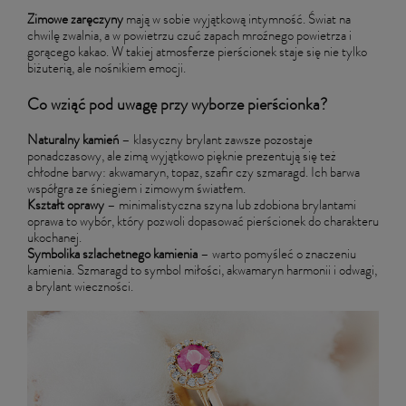
Zimowe zaręczyny
mają w sobie wyjątkową intymność. Świat na
chwilę zwalnia, a w powietrzu czuć zapach mroźnego powietrza i
gorącego kakao. W takiej atmosferze pierścionek staje się nie tylko
biżuterią, ale nośnikiem emocji.
Co wziąć pod uwagę przy wyborze pierścionka?
Naturalny kamień
– klasyczny brylant zawsze pozostaje
ponadczasowy, ale zimą wyjątkowo pięknie prezentują się też
chłodne barwy: akwamaryn, topaz, szafir czy szmaragd. Ich barwa
współgra ze śniegiem i zimowym światłem.
Kształt oprawy
– minimalistyczna szyna lub zdobiona brylantami
oprawa to wybór, który pozwoli dopasować pierścionek do charakteru
ukochanej.
Symbolika szlachetnego kamienia
– warto pomyśleć o znaczeniu
kamienia. Szmaragd to symbol miłości, akwamaryn harmonii i odwagi,
a brylant wieczności.