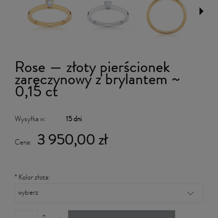
Rose — złoty pierścionek
zaręczynowy z brylantem ~
0,15 ct
Wysyłka w:
15 dni
3 950,00 zł
Cena:
*
Kolor złota: