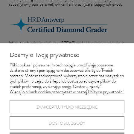
szczegółowy opis parametrów kamieni oraz gwarantujący ich jakość.
Wszystkie kamienie w biżuterii SZEWS pochodzą z legalnych źródeł
i podlegają systemowi certyfikacji zgodnemu z Procesem Kimberley.
Dbamy o Twoją prywatność
Zamów telefonicznie
: 660 535 757
Zamów mailem
:
sklep@szews.pl
Pliki cookies i pokrewne im technologie umożliwiają poprawne
działanie strony i pomagają nam dostosować ofertę do Twoich
Sprawdź dostępność w Pracowni Złotniczej w Gdańsku
: 660 535
potrzeb. Możesz zaakceptować wykorzystanie przez nas wszystkich
757
tych plików i przejść do sklepu lub dostosować użycie plików do
swoich preferencji, wybierając opcję "Dostosuj zgody".
Więcej o plikach cookies przeczytasz w naszej Polityce prywatności.
Informacje
ZAAKCEPTUJ TYLKO NIEZBĘDNE
Pracownia Złotnicza SZEWS
DOSTOSUJ ZGODY