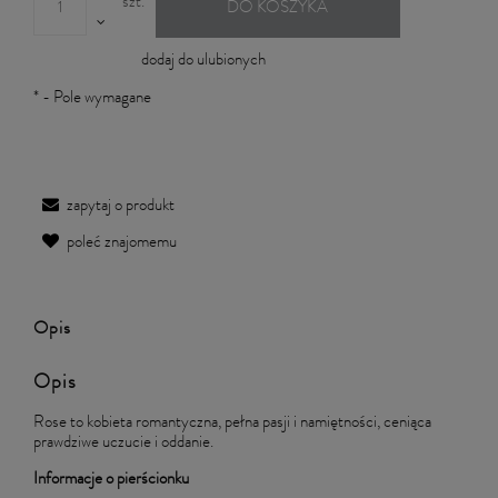
szt.
DO KOSZYKA
dodaj do ulubionych
*
- Pole wymagane
zapytaj o produkt
poleć znajomemu
Opis
Opis
Rose to kobieta romantyczna, pełna pasji i namiętności, ceniąca
prawdziwe uczucie i oddanie.
Informacje o pierścionku