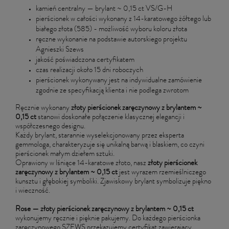
kamień centralny — brylant ~ 0,15 ct VS/G-H
pierścionek w całości wykonany z 14-karatowego żółtego lub
białego złota (585) - możliwość wyboru koloru złota
ręczne wykonanie na podstawie autorskiego projektu
Agnieszki Szews
jakość poświadczona certyfikatem
czas realizacji około 15 dni roboczych
pierścionek wykonywany jest na indywidualne zamówienie
zgodnie ze specyfikacją klienta i nie podlega zwrotom
Ręcznie wykonany
złoty pierścionek zaręczynowy z brylantem ~
0,15 ct
stanowi doskonałe połączenie klasycznej elegancji i
współczesnego designu.
Każdy brylant, starannie wyselekcjonowany przez eksperta
gemmologa, charakteryzuje się unikalną barwą i blaskiem, co czyni
pierścionek małym dziełem sztuki.
Oprawiony w lśniące 14-karatowe złoto, nasz
złoty pierścionek
zaręczynowy
z brylantem
~ 0,15 ct
jest wyrazem rzemieślniczego
kunsztu i głębokiej symboliki. Zjawiskowy brylant symbolizuje piękno
i wieczność.
Rose — złoty pierścionek zaręczynowy
z brylantem
~ 0,15 ct
wykonujemy ręcznie i pięknie pakujemy. Do każdego pierścionka
zaręczynowego SZEWS przekazujemy certyfikat zawierający