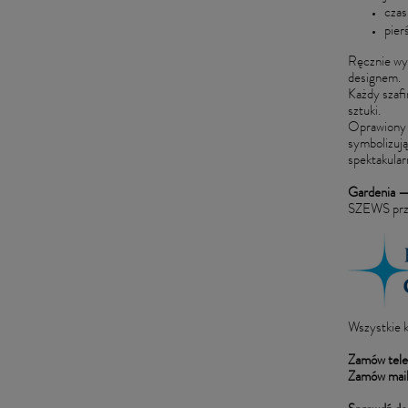
czas
pier
Ręcznie w
designem.
Każdy szafi
sztuki.
Oprawiony w
symbolizują
spektakular
Gardenia — 
SZEWS przek
Wszystkie k
Zamów tele
Zamów mai