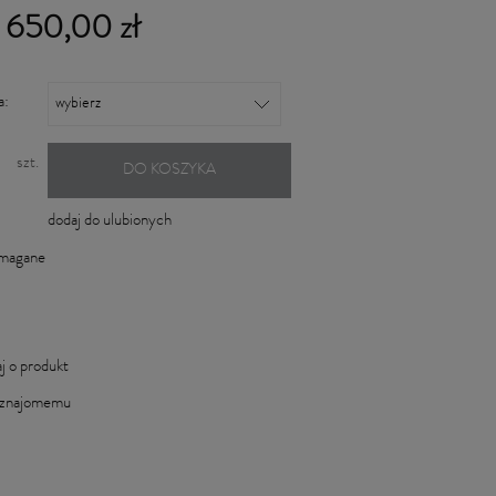
 650,00 zł
a:
szt.
DO KOSZYKA
dodaj do ulubionych
ymagane
j o produkt
 znajomemu