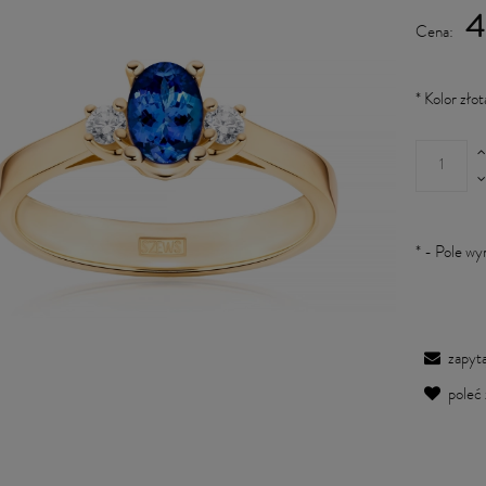
4
Cena:
*
Kolor złot
*
- Pole w
zapyta
poleć