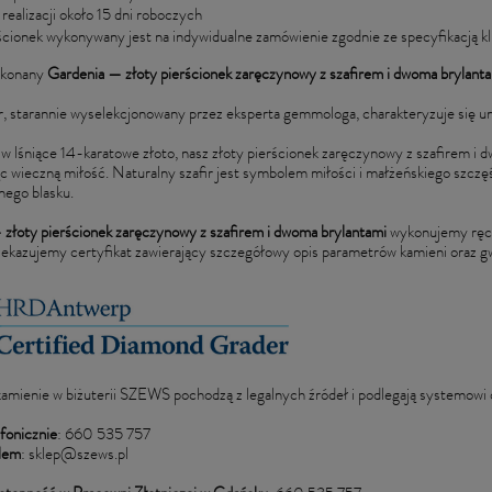
 realizacji około 15 dni roboczych
ścionek wykonywany jest na indywidualne zamówienie zgodnie ze specyfikacją kl
ykonany
Gardenia
—
złoty pierścionek zaręczynowy z szafirem i dwoma brylant
r, starannie wyselekcjonowany przez eksperta gemmologa, charakteryzuje się un
 lśniące 14-karatowe złoto, nasz złoty pierścionek zaręczynowy z szafirem i 
c wieczną miłość. Naturalny szafir jest symbolem miłości i małżeńskiego szczę
nego blasku.
złoty pierścionek zaręczynowy z szafirem i dwoma brylantami
wykonujemy ręcz
azujemy certyfikat zawierający szczegółowy opis parametrów kamieni oraz gwa
amienie w biżuterii SZEWS pochodzą z legalnych źródeł i podlegają systemowi
fonicznie
: 660 535 757
lem
:
sklep@szews.pl