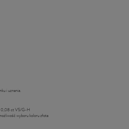
ku i uznania.
e ~ 0,08 ct VS/G-H
możliwość wyboru koloru złota