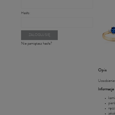
Hasło:
ZALOGUJ SIĘ
Nie pamiętasz hasła?
Opis
Uosobienie 
Informacje 
kami
pier
ręcz
jako