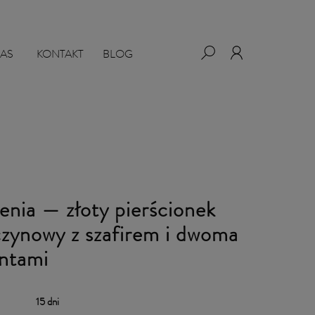
NAS
KONTAKT
BLOG
enia — złoty pierścionek
czynowy z szafirem i dwoma
antami
:
15 dni