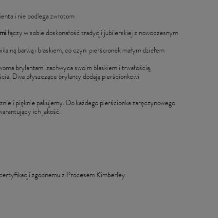
ienta i nie podlega zwrotom
ami
łączy w sobie doskonałość tradycji jubilerskiej z nowoczesnym
ikalną barwą i blaskiem, co czyni pierścionek małym dziełem
dwoma brylantami zachwyca swoim blaskiem i trwałością,
ścia. Dwa błyszczące brylanty dodają pierścionkowi
nie i pięknie pakujemy. Do każdego pierścionka zaręczynowego
rantujący ich jakość.
 certyfikacji zgodnemu z Procesem Kimberley.