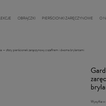
LEKCJE
OBRĄCZKI
PIERŚCIONKI ZARĘCZYNOWE
O 
a — złoty pierścionek zaręczynowy z szafirem i dwoma brylantami
Gard
zarę
bryl
Wysyłka w