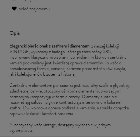
poleć znajomemu
Opis
Elegancki pierścionek z szafirem i diamentami
z naszej kolekcji
VINTAGE, wykonany z białego i żółtego złota próby 585,
inspirowany klasycznymi wzorami jubilerskimi, w których centralny
kamień podkreślany jest świetlistą oprawą diamentów. To wzór o
ponadczasowej formie, cenionej zarówno przez miłośników klasyki,
jak i kolekcjonerów biżuterii z historią.
Centralnym elementem pierścionka jest naturalny szafir o głębokiej,
szlachetnej barwie, otoczony ośmioma diamentami, tworzącymi
harmonijną kompozycję w formie rozety. Diamenty subtelnie
rozświetlają całość i pięknie kontrastują z intensywnym kolorem
szafiru. Dwukolorowa oprawa podkreśla kamienie, a smukła obrączka
zapewnia lekkość i komfort noszenia.
Autentyczny wzór vintage, dostępny wyłącznie w jednym
egzemplarzu.