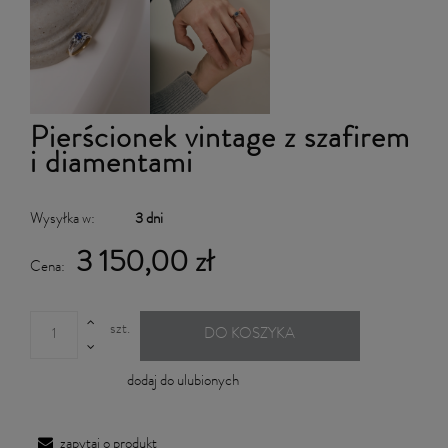
Pierścionek vintage z szafirem
i diamentami
Wysyłka w:
3 dni
3 150,00 zł
Cena:
szt.
DO KOSZYKA
dodaj do ulubionych
zapytaj o produkt