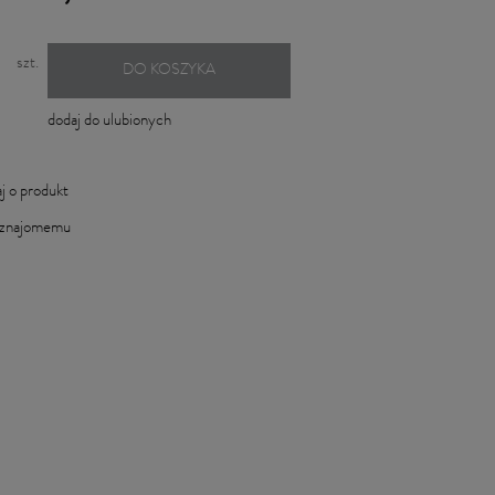
szt.
DO KOSZYKA
dodaj do ulubionych
j o produkt
 znajomemu