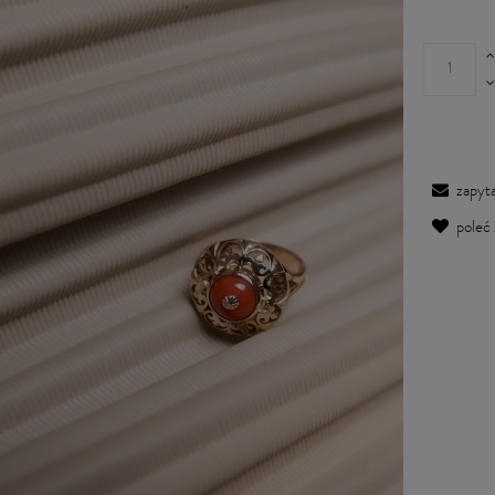
zapyta
poleć