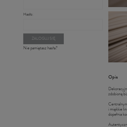
Hasło:
ZALOGUJ SIĘ
Nie pamiętasz hasła?
Opis
Dekoracyj
zdobioną bi
Centralnym 
i miękkie l
dopełnia k
Autentyczn