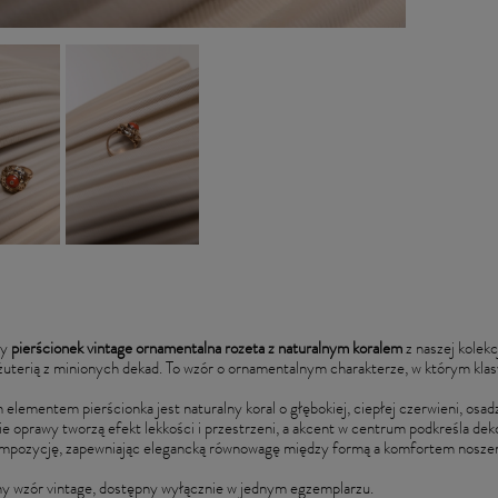
ny
pierścionek vintage ornamentalna rozeta z naturalnym koralem
z naszej kolek
żuterią z minionych dekad. To wzór o ornamentalnym charakterze, w którym klasy
elementem pierścionka jest naturalny koral o głębokiej, ciepłej czerwieni, osad
inie oprawy tworzą efekt lekkości i przestrzeni, a akcent w centrum podkreśla de
ompozycję, zapewniając elegancką równowagę między formą a komfortem noszen
y wzór vintage, dostępny wyłącznie w jednym egzemplarzu.