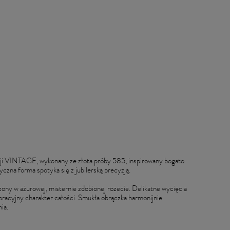
cji VINTAGE, wykonany ze złota próby 585, inspirowany bogato
czna forma spotyka się z jubilerską precyzją.
zony w ażurowej, misternie zdobionej rozecie. Delikatne wycięcia
koracyjny charakter całości. Smukła obrączka harmonijnie
ia.