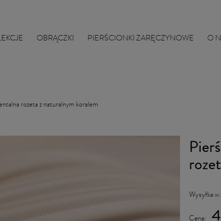
LEKCJE
OBRĄCZKI
PIERŚCIONKI ZARĘCZYNOWE
O 
entalna rozeta z naturalnym koralem
Pier
roze
Wysyłka w
4
Cena: