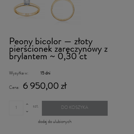
Peony bicolor — złoty
pierścionek zaręczynowy z
brylantem ~ 0,30 ct
Wysyłka w:
15 dni
6 950,00 zł
Cena:
szt.
DO KOSZYKA
dodaj do ulubionych