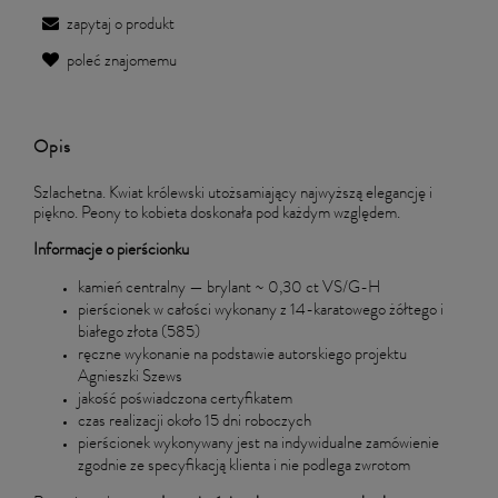
zapytaj o produkt
poleć znajomemu
Opis
Szlachetna. Kwiat królewski utożsamiający najwyższą elegancję i
piękno. Peony to kobieta doskonała pod każdym względem.
Informacje o pierścionku
kamień centralny — brylant ~ 0,30 ct VS/G-H
pierścionek w całości wykonany z 14-karatowego żółtego i
białego złota (585)
ręczne wykonanie na podstawie autorskiego projektu
Agnieszki Szews
jakość poświadczona certyfikatem
czas realizacji około 15 dni roboczych
pierścionek wykonywany jest na indywidualne zamówienie
zgodnie ze specyfikacją klienta i nie podlega zwrotom