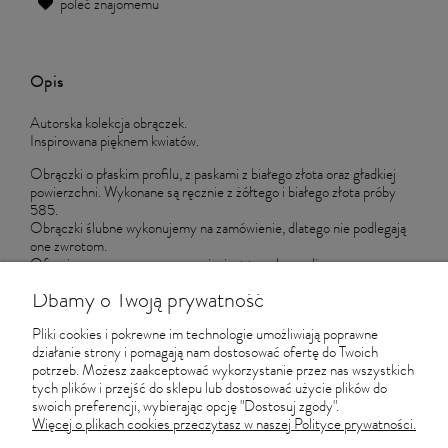
poleć znajomemu
Opis
Autorska kolekcja obrączek.
Inspirowana pięknem kwiatów.
Obrączki o płaskim profilu, z paskami z białego złota oraz gładkiej
powierzchni. Wykonane są ręcznie z żółtego i białego złota próby
585.
Obrączki ślubne wykonujemy na zamówienie, dlatego nie podlegają
one zwrotom.
Oferujemy ręczne grawerowanie, jest to usługa wliczona w cenę.
Wzór czcionki - delikatna kaligrafia.
Dbamy o Twoją prywatność
Proponowane obrączki dostępne są w rozmiarach: damska - 12,
męska - 24, w szerokości 4 mm, w żółtym i białym złocie.
Pliki cookies i pokrewne im technologie umożliwiają poprawne
Na zamówienie wykonujemy obrączki w innych rozmiarach, kolorze
działanie strony i pomagają nam dostosować ofertę do Twoich
złota (białym, różowym) i szerokości (od 3 do 6 mm).
potrzeb. Możesz zaakceptować wykorzystanie przez nas wszystkich
Napisz do nas i podaj wybrane opcje.
tych plików i przejść do sklepu lub dostosować użycie plików do
swoich preferencji, wybierając opcję "Dostosuj zgody".
Więcej o plikach cookies przeczytasz w naszej Polityce prywatności.