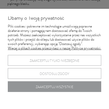
pięknego blasku.
wykonany z żółtego 14-karatowego złota (585)
ręczne wykonanie
Dbamy o Twoją prywatność
regulacja długości naszyjnika: 43 - 45 cm
Pliki cookies i pokrewne im technologie umożliwiają poprawne
waga ~ 3,4 g
działanie strony i pomagają nam dostosować ofertę do Twoich
Naszyjnik z perłami
można przymierzyć oraz kupić stacjonarnie w
potrzeb. Możesz zaakceptować wykorzystanie przez nas wszystkich
naszej Pracowni Złotniczej w Gdańsku.
tych plików i przejść do sklepu lub dostosować użycie plików do
swoich preferencji, wybierając opcję "Dostosuj zgody".
Więcej o plikach cookies przeczytasz w naszej Polityce prywatności.
Informacje
ZAAKCEPTUJ TYLKO NIEZBĘDNE
Pracownia Złotnicza SZEWS
DOSTOSUJ ZGODY
ZAAKCEPTUJ WSZYSTKIE
pokaż pełną wersję strony