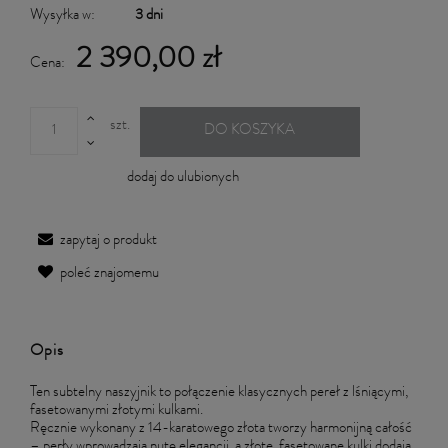
Wysyłka w:
3 dni
2 390,00 zł
Cena:
szt.
DO KOSZYKA
dodaj do ulubionych
zapytaj o produkt
poleć znajomemu
Opis
Ten subtelny naszyjnik to połączenie klasycznych pereł z lśniącymi,
fasetowanymi złotymi kulkami.
Ręcznie wykonany z 14-karatowego złota tworzy harmonijną całość
– perły wprowadzają nutę elegancji, a złote, fasetowane kulki dodają