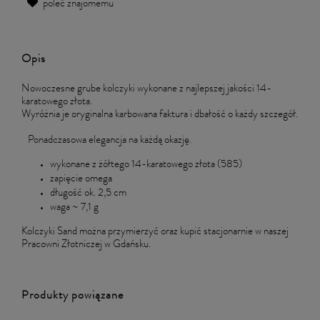
poleć znajomemu
Opis
Nowoczesne grube kolczyki wykonane z najlepszej jakości 14-
karatowego złota.
Wyróżnia je oryginalna karbowana faktura i dbałość o każdy szczegół.
Ponadczasowa elegancja na każdą okazję.
wykonane z żółtego 14-karatowego złota (585)
zapięcie omega
długość ok. 2,5 cm
waga ~ 7,1 g
Kolczyki Sand można przymierzyć oraz kupić stacjonarnie w naszej
Pracowni Złotniczej w Gdańsku.
Produkty powiązane