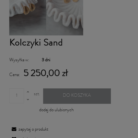
Kolczyki Sand
Wysyłka w:
3 dni
5 250,00 zł
Cena:
szt.
DO KOSZYKA
dodaj do ulubionych
zapytaj o produkt