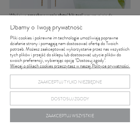
Właściwe
przechowywanie złotej biżuterii
przyczyni się do
utrzymania jej w najlepszej kondycji i zachowania swojej wartości.
Dbamy o Twoją prywatność
Odrobina planowania pozwoli cieszyć się piękną kolekcją przez długie
lata.
O radę w przypadku właściwego przechowywania złotej biżuterii,
Pliki cookies i pokrewne im technologie umożliwiają poprawne
możesz zapytać nas – z przyjemnością Ci doradzimy.
działanie strony i pomagają nam dostosować ofertę do Twoich
potrzeb. Możesz zaakceptować wykorzystanie przez nas wszystkich
tych plików i przejść do sklepu lub dostosować użycie plików do
swoich preferencji, wybierając opcję "Dostosuj zgody".
#przechowywanie biżuterii
#złota biżuteria
Więcej o plikach cookies przeczytasz w naszej Polityce prywatności.
Informacje
ZAAKCEPTUJ TYLKO NIEZBĘDNE
Pracownia Złotnicza SZEWS
DOSTOSUJ ZGODY
ZAAKCEPTUJ WSZYSTKIE
pokaż pełną wersję strony