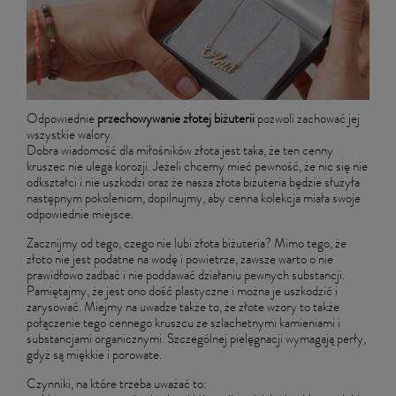
Odpowiednie
przechowywanie złotej biżuterii
pozwoli zachować jej
wszystkie walory.
Dobra wiadomość dla miłośników złota jest taka, że ten cenny
kruszec nie ulega korozji. Jeżeli chcemy mieć pewność, że nic się nie
odkształci i nie uszkodzi oraz że nasza złota biżuteria będzie służyła
następnym pokoleniom, dopilnujmy, aby cenna kolekcja miała swoje
odpowiednie miejsce.
Zacznijmy od tego, czego nie lubi złota biżuteria? Mimo tego, że
złoto nie jest podatne na wodę i powietrze, zawsze warto o nie
prawidłowo zadbać i nie poddawać działaniu pewnych substancji.
Pamiętajmy, że jest ono dość plastyczne i można je uszkodzić i
zarysować. Miejmy na uwadze także to, że złote wzory to także
połączenie tego cennego kruszcu ze szlachetnymi kamieniami i
substancjami organicznymi. Szczególnej pielęgnacji wymagają perły,
gdyż są miękkie i porowate.
Czynniki, na które trzeba uważać to: