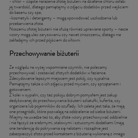
- chlor – częste narażenie złotej biżuterii na działanie chloru osłabi
jej twardość, dlatego pamiętajmy o zdjęciu dodatków przed wejściem
do basenu czy spa;
-kosmetyki i detergenty – mogą spowodować uszkodzenia lub
przebarwienia złota.
Noszeniu złotej biżuterii nie służą również uprawiane sporty – nasze
wzory mogą ulec zarysowaniu czy nawet zniszczeniu, dlatego nie
zakładajmy ich przed pójściem do siłowni.
Przechowywanie biżuterii
Ze względu na wyżej wspomniane czynniki, nie polecamy
przechowywać i zostawiać złotych dodatków w łazience.
Zdecydowanie lepszym miejscem jest pokój, czy sypialnia.
Pamiętajmy także o ich zdjęciu przed myciem, czy sprzątaniem i
gotowaniem.
Z kolei w sypialni, czy też pokoju dobrym pomysłem jest zakup
dedykowanej do przechowywania biżuterii szkatułki, kuferka, czy
organizera lub pojemników do szuflady. Ich zaleta jest taka, że mają
one przegródki, które pozwalają na oddzielenie od siebie biżuterii.
Miejmy na uwadze też to, aby złote wzory przechowywać oddzielnie
i nie łączyć ze srebrnymi, stalowymi i sztucznymi dodatkami (mają
one tendencję do pokrywania się nalotami i rozsądnie jest
zabezpieczyć złoto przed kontaktem z biżuterią wykonaną z innego