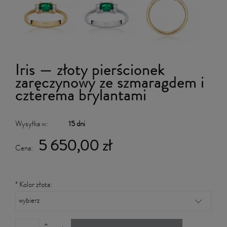
Iris — złoty pierścionek
zaręczynowy ze szmaragdem i
czterema brylantami
Wysyłka w:
15 dni
5 650,00 zł
Cena:
*
Kolor złota: