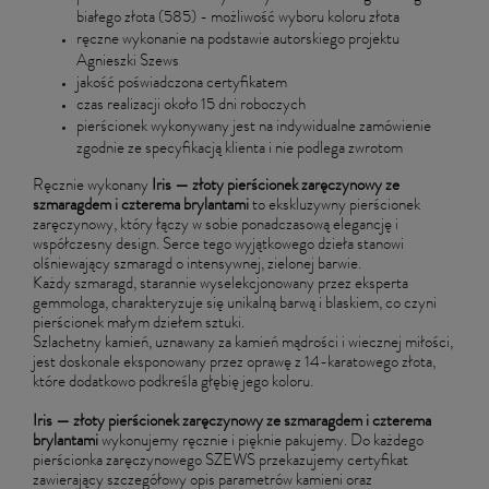
białego złota (585) - możliwość wyboru koloru złota
ręczne wykonanie na podstawie autorskiego projektu
Agnieszki Szews
jakość poświadczona certyfikatem
czas realizacji około 15 dni roboczych
pierścionek wykonywany jest na indywidualne zamówienie
zgodnie ze specyfikacją klienta i nie podlega zwrotom
Ręcznie wykonany
Iris —
złoty pierścionek zaręczynowy ze
szmaragdem i czterema brylantami
to ekskluzywny pierścionek
zaręczynowy, który łączy w sobie ponadczasową elegancję i
współczesny design. Serce tego wyjątkowego dzieła stanowi
olśniewający szmaragd o intensywnej, zielonej barwie.
Każdy szmaragd, starannie wyselekcjonowany przez eksperta
gemmologa, charakteryzuje się unikalną barwą i blaskiem, co czyni
pierścionek małym dziełem sztuki.
Szlachetny kamień, uznawany za kamień mądrości i wiecznej miłości,
jest doskonale eksponowany przez oprawę z 14-karatowego złota,
które dodatkowo podkreśla głębię jego koloru.
Iris — złoty pierścionek zaręczynowy ze
szmaragdem
i czterema
brylantami
wykonujemy ręcznie i pięknie pakujemy. Do każdego
pierścionka zaręczynowego SZEWS przekazujemy certyfikat
zawierający szczegółowy opis parametrów kamieni oraz