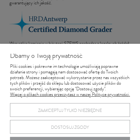
gwarantujący ich jakość.
Wszystkie kamienie w biżuterii SZEWS pochodzą z legalnych źródeł
i podlegają systemowi certyfikacji zgodnemu z Procesem Kimberley.
Dbamy o Twoją prywatność
Zamów telefonicznie
: 660 535 757
Zamów mailem
:
sklep@szews.pl
Pliki cookies i pokrewne im technologie umożliwiają poprawne
działanie strony i pomagają nam dostosować ofertę do Twoich
Sprawdź dostępność w Pracowni Złotniczej w Gdańsku
: 660 535
potrzeb. Możesz zaakceptować wykorzystanie przez nas wszystkich
757.
tych plików i przejść do sklepu lub dostosować użycie plików do
swoich preferencji, wybierając opcję "Dostosuj zgody".
Więcej o plikach cookies przeczytasz w naszej Polityce prywatności.
Informacje
ZAAKCEPTUJ TYLKO NIEZBĘDNE
Pracownia Złotnicza SZEWS
DOSTOSUJ ZGODY