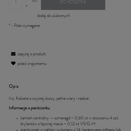
szt.
DO KOSZYKA
dodaj do ulubionych
*
- Pole wymagane
zapytaj o produkt
poleć znajomemu
Opis
Iris. Kobieta o czystej duszy, pełna wiary i nadziei.
Informacje o pierścionku
kamień centralny — szmaragd ~ 0,60 ct w otoczeniu 4 szt.
brylantów o łącznej masie ~ 0,12 ct VS/G-H
pierścionek w całości wykonany z 14-karatowego żółtego lub