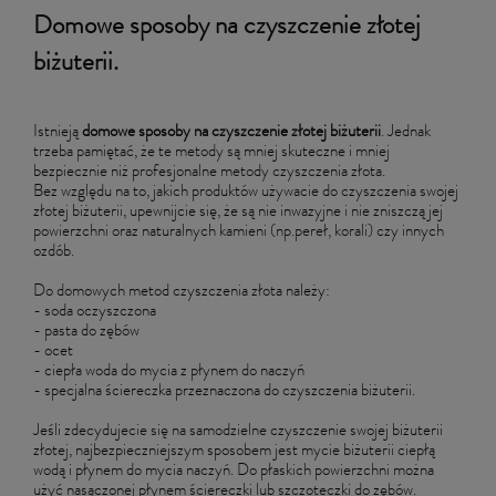
Domowe sposoby na czyszczenie złotej
biżuterii.
Istnieją
domowe sposoby na czyszczenie złotej biżuterii
. Jednak
trzeba pamiętać, że te metody są mniej skuteczne i mniej
bezpiecznie niż profesjonalne metody czyszczenia złota.
Bez względu na to, jakich produktów używacie do czyszczenia swojej
złotej biżuterii, upewnijcie się, że są nie inwazyjne i nie zniszczą jej
powierzchni oraz naturalnych kamieni (np.pereł, korali) czy innych
ozdób.
Do domowych metod czyszczenia złota należy:
- soda oczyszczona
- pasta do zębów
- ocet
- ciepła woda do mycia z płynem do naczyń
- specjalna ściereczka przeznaczona do czyszczenia biżuterii.
Jeśli zdecydujecie się na samodzielne czyszczenie swojej biżuterii
złotej, najbezpieczniejszym sposobem jest mycie biżuterii ciepłą
wodą i płynem do mycia naczyń. Do płaskich powierzchni można
użyć nasączonej płynem ściereczki lub szczoteczki do zębów.