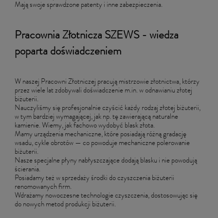
Mają swoje sprawdzone patenty i inne zabezpieczenia.
Pracownia Złotnicza SZEWS - wiedza
poparta doświadczeniem
W naszej Pracowni Złotniczej pracują mistrzowie złotnictwa, którzy
przez wiele lat zdobywali doświadczenie m.in. w odnawianiu złotej
biżuterii.
Nauczyliśmy się profesjonalnie czyścić każdy rodzaj złotej biżuterii,
w tym bardziej wymagającej, jak np. tę zawierającą naturalne
kamienie. Wiemy, jak fachowo wydobyć blask złota.
Mamy urządzenia mechaniczne, które posiadają różną gradację
wsadu, cykle obrotów — co powoduje mechaniczne polerowanie
biżuterii.
Nasze specjalne płyny nabłyszczające dodają blasku i nie powodują
ścierania.
Posiadamy też w sprzedaży środki do czyszczenia biżuterii
renomowanych firm.
Wdrażamy nowoczesne technologie czyszczenia, dostosowując się
do nowych metod produkcji biżuterii.