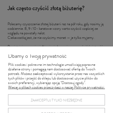
Jak często czyścić złotą biżuterię?
Polecamy czyszczenie złotej biżuterii raz na pół roku, gdy nosimy ją
codziennie. 8, 9 i 10- karatowe wzory warto czyścić częściej ze
względu na powstały nalot.
Ciekawostką jest, że nie czyścimy monet — je tylko myjemy.
Pamiętajcie — za niewielkie pieniądze można przywrócić świetność
złotu.
Dbamy o Twoją prywatność
Profesjonalnych porad udzielił
mistrz złotnictwa Janusz Szews.
Pliki cookies i pokrewne im technologie umożliwiają poprawne
działanie strony i pomagają nam dostosować ofertę do Twoich
potrzeb. Możesz zaakceptować wykorzystanie przez nas wszystkich
#czyszczenie złota
#czyszczenie złotej biżuterii
tych plików i przejść do sklepu lub dostosować użycie plików do
swoich preferencji, wybierając opcję "Dostosuj zgody".
#czyszczenie złota u jubilera
Więcej o plikach cookies przeczytasz w naszej Polityce prywatności.
Informacje
ZAAKCEPTUJ TYLKO NIEZBĘDNE
Pracownia Złotnicza SZEWS