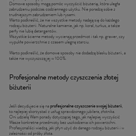
Domowe sposoby mogą pomóc wyczyścić biżuterię, która uległa
zabrudzeniu podczas codziennego użytku. Nie poradzą sobie z
trudniejszym zabrudzeniem lub rysami.
Warto podkreślić, że nie wszystkie metody nadają się do każdego
rodzaju biżuterii. Naturalne kamienie, jak np. koral, turkus, a także
perły nie lubią detergentów.
Wszystkie ścierne metody wycierają przedmiot i tak np. grawer, czy
wypukłe powierzchnie z czasem ulegną starciu.
Warto podkreślić, że domowe sposoby nie dodadzą blasku biżuterii, a
także nie wyczyszczą jej w 100%.
Profesjonalne metody czyszczenia złotej
biżuterii
Jeśli decydujecie się na
profesjonalne czyszczenie swojej biżuterii
,
to najlepiej skorzystać z usług sprawdzonego jubilera, złotnika.
Oni udzielą Wam porady dotyczącej tego, jak najlepiej wyczyścić
Wasze konkretne przedmioty bez uszkodzenia ich powierzchni.
Profesjonaliści wiedzą, jaki płyn użyć do danego rodzaju biżuterii i w
zależności od próby złota.