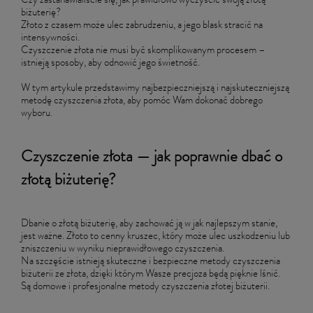
Czy zastanawialiście się, jak prawidłowo wyczyścić swoją złotą
biżuterię?
Złoto z czasem może ulec zabrudzeniu, a jego blask stracić na
intensywności.
Czyszczenie złota nie musi być skomplikowanym procesem –
istnieją sposoby, aby odnowić jego świetność.
W tym artykule przedstawimy najbezpieczniejszą i najskuteczniejszą
metodę czyszczenia złota, aby pomóc Wam dokonać dobrego
wyboru.
Czyszczenie złota — jak poprawnie dbać o
złotą biżuterię?
Dbanie o złotą biżuterię, aby zachować ją w jak najlepszym stanie,
jest ważne. Złoto to cenny kruszec, który może ulec uszkodzeniu lub
zniszczeniu w wyniku nieprawidłowego czyszczenia.
Na szczęście istnieją skuteczne i bezpieczne metody czyszczenia
biżuterii ze złota, dzięki którym Wasze precjoza będą pięknie lśnić.
Są domowe i profesjonalne metody czyszczenia złotej biżuterii.