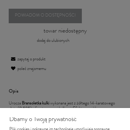
POWIADOM O DOSTĘPNOŚCI
towar niedostępny
dodaj do ulubionych
zapytaj o produkt
poleć znajomemu
Opis
Urocza
Bransoletka kulki
wykonana jest z żółtego 14-karatowego
złota (0,585) z fasetowanymi kulkami. Efektowne i klasyczne
wzornictwo.
Dbamy o Twoją prywatność
ręczne wykonanie
Pliki cookies i pokrewne im technologie umożliwiają poprawne
długość bransoletki: 17-19 cm.